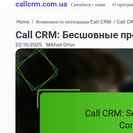
callcrm.com.ua
Skip
Связаться с нами
О програ
to
content
Home
Возможности интеграции Call CRM
Call C
Call CRM: Бесшовные п
22/10/2025
Mikhail Orlov