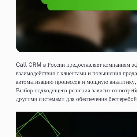
Call CRM в России предоставляет компаниям э
взаимодействия с клиентами и повышения прода
автоматизацию процессов и мощную аналитику, 
Выбор подходящего решения зависит от потребн
другими системами для обеспечения бесперебой