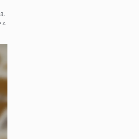
й,
о и