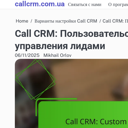
callcrm.com.ua
Skip
Связаться с нами
О програ
to
content
Home
Варианты настройки Call CRM
Call CRM: П
Call CRM: Пользователь
управления лидами
06/11/2025
Mikhail Orlov